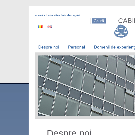
acasă
-
harta site-ului
-
denegări
CABI
Despre noi
Personal
Domenii de experien
Despre noi