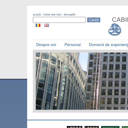
acasă
-
harta site-ului
-
denegări
CABI
Despre noi
Personal
Domenii de experien