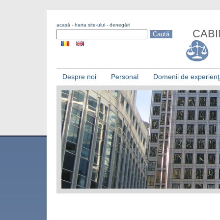
acasă
-
harta site-ului
-
denegări
CABI
Despre noi
Personal
Domenii de experien